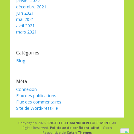
janvier 2022
décembre 2021
juin 2021
mai 2021
avril 2021
mars 2021
Catégories
Blog
Méta
Connexion
Flux des publications
Flux des commentaires
Site de WordPress-FR
Copyright © 2026
BRIGITTE LEHMANN DEVELOPPEMENT
. All
Rights Reserved.
Politique de confidentialité
| Catch
Responsive de
Catch Themes