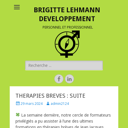
BRIGITTE LEHMANN
DEVELOPPEMENT
PERSONNEL ET PROFESSIONNEL
Rechercher :
Facebook
Linkedin
THERAPIES BREVES : SUITE
Posted
Author
29 mars 2024
admin2124
on
La semaine dernière, notre cercle de formateurs
privilégiés a pu assister à l’une des ultimes
formations en thérapies brèves de Jean Jacques