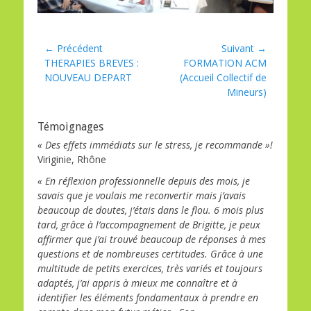
Navigation
← Précédent
Suivant →
Article
Article
THERAPIES BREVES :
FORMATION ACM
de
précédent :
suivant :
NOUVEAU DEPART
(Accueil Collectif de
l’article
Mineurs)
Témoignages
« Des effets immédiats sur le stress, je recommande »!
Viriginie, Rhône
« En réflexion professionnelle depuis des mois, je
savais que je voulais me reconvertir mais j’avais
beaucoup de doutes, j’étais dans le flou. 6 mois plus
tard, grâce à l’accompagnement de Brigitte, je peux
affirmer que j’ai trouvé beaucoup de réponses à mes
questions et de nombreuses certitudes. Grâce à une
multitude de petits exercices, très variés et toujours
adaptés, j’ai appris à mieux me connaître et à
identifier les éléments fondamentaux à prendre en